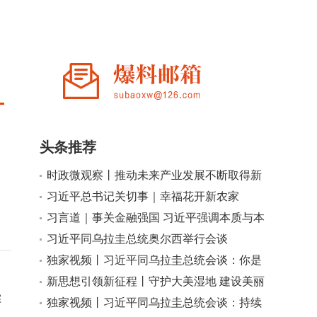
头条推荐
时政微观察丨推动未来产业发展不断取得新
，
突破
习近平总书记关切事｜幸福花开新农家
习言道｜事关金融强国 习近平强调本质与本
分
习近平同乌拉圭总统奥尔西举行会谈
独家视频丨习近平同乌拉圭总统会谈：你是
中国人民的好朋友 也是今年首位访华的拉美
新思想引领新征程丨守护大美湿地 建设美丽
实
国家元首
中国
独家视频丨习近平同乌拉圭总统会谈：持续