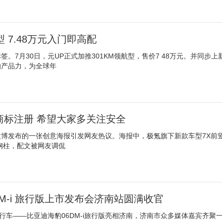
型 7.48万元入门即高配
 标签。7月30日，元UP正式加推301KM领航型，售价7 48万元。并同步上
的产品力，为全球年
商标注册 希望大家多关注安全
博发布的一张创意海报引发网友热议。海报中，极氪旗下新款车型7X前
的钢柱，配文被网友调侃
DM-i 旅行版上市发布会济南站圆满收官
旅行车——比亚迪海豹06DM-i旅行版亮相济南，济南市众多媒体嘉宾齐聚