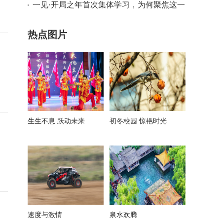
深化全面战略伙伴关系 加强全球南方团结协
一见·开局之年首次集体学习，为何聚焦这一
作
主题
热点图片
生生不息 跃动未来
初冬校园 惊艳时光
速度与激情
泉水欢腾