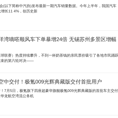
协会(以下简称中汽协)发布最新一期汽车销量数据。今年上半年，我国汽车
比增长11 4%，创历史新
大洋湾嘀嗒顺风车下单暴增24倍 无锡苏州多景区增幅
足球联赛）热度持续攀升，不到一杯奶茶钱的亲民票价吸引了各地市民踊
结束的第六轮对决——
空中交付！极氪009光辉典藏版交付首批用户
！7月5日，极氪旗下四座超豪华旗舰极氪009光辉典藏版的首批车主交付
架华龙航空湾流公务机