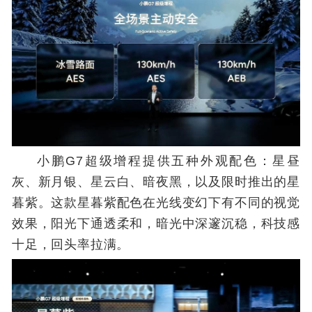
小鹏G7超级增程提供五种外观配色：星昼
灰、新月银、星云白、暗夜黑，以及限时推出的星
暮紫。这款星暮紫配色在光线变幻下有不同的视觉
效果，阳光下通透柔和，暗光中深邃沉稳，科技感
十足，回头率拉满。