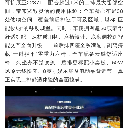
可扩展至2237L，配合超过1米的二排最大腿部空
间，带来宽敞灵活的使用体验；全车精心布局38
处储物空间，覆盖前后排随手可及区域，堪称“巨
能收纳”的移动城堡。同时，车辆拥有超20项豪华
舒适标配，从材质用料、座椅设计、底盘调校到智
能交互全面升级——前后排四座全系满配，副驾搭
载“一键躺平”零重力座椅，全车配备云感舒适座
椅，久坐亦不觉疲惫；后排更标配小桌板、50W
风冷无线快充、8英寸娱乐屏及电动靠背调节，真
正实现二排舒适体验的全面拉满。