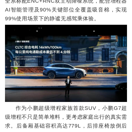
全系标配ENC+RNC双主动降噪系统，配合增程器
AI智能管理及90%关键部位全覆盖吸音棉，实现
99%使用场景下的静谧无感驾乘体验。
作为小鹏超级增程家族首款SUV，小鹏G7超
级增程不只是简单堆料，更考虑家庭出行的真实需
求。后备厢基础容积高达779L，后排座椅放倒后