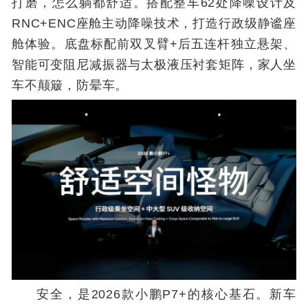
打磨，怎么躺都舒适。搭配整车62处降噪设计及
RNC+ENC座舱主动降噪技术，打造行政级静谧座
舱体验。底盘标配前双叉臂+后五连杆独立悬架、
智能可变阻尼减振器与太极液压衬套矩阵，家人坐
车不颠簸，防晕车。
安全，是2026款小鹏P7+的核心基石。新车