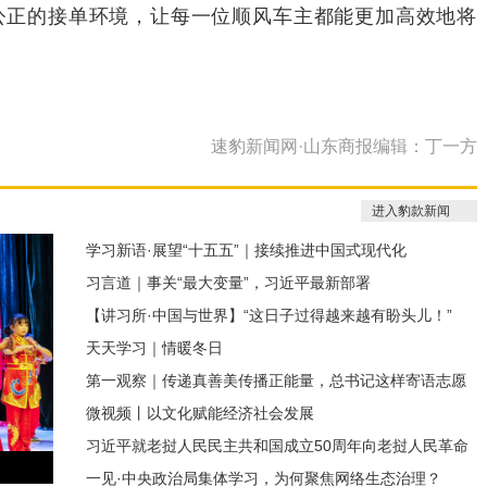
公正的接单环境，让每一位顺风车主都能更加高效地将
速豹新闻网·山东商报编辑：丁一方
进入豹款新闻
学习新语·展望“十五五”｜接续推进中国式现代化
习言道｜事关“最大变量”，习近平最新部署
【讲习所·中国与世界】“这日子过得越来越有盼头儿！”
天天学习｜情暖冬日
第一观察｜传递真善美传播正能量，总书记这样寄语志愿
微视频丨以文化赋能经济社会发展
服务
习近平就老挝人民民主共和国成立50周年向老挝人民革命
一见·中央政治局集体学习，为何聚焦网络生态治理？
党中央委员会总书记、国家主席通伦致贺电