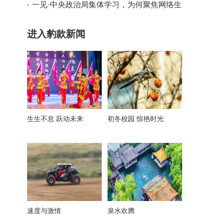
老挝人民革命党中央委员会总书记、国家主
一见·中央政治局集体学习，为何聚焦网络生
席通伦致贺电
态治理？
进入豹款新闻
生生不息 跃动未来
初冬校园 惊艳时光
速度与激情
泉水欢腾