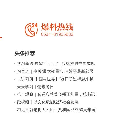
头条推荐
学习新语·展望“十五五”｜接续推进中国式现
代化
习言道｜事关“最大变量”，习近平最新部署
【讲习所·中国与世界】“这日子过得越来越
有盼头儿！”
天天学习｜情暖冬日
小
大
第一观察｜传递真善美传播正能量，总书记
这样寄语志愿服务
微视频丨以文化赋能经济社会发展
习近平就老挝人民民主共和国成立50周年向