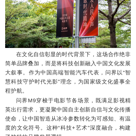
在文化自信彰显的时代背景下，这场合作绝非
简单品牌叠加，而是将科技创新融入中国文化发展
大叙事。作为中国高端智能汽车代表，问界以“智
慧科技守护时代光影”理念，为国家级文化盛事全
程护航。
问界M9穿梭于电影节各场景，既满足影视精
英出行需求，更凝聚中国自主创新自信与文化传播
使命，让中国智造从冰冷参数转化为可感知、有温
度的文化符号。这种“科技+艺术”深度融合，构建