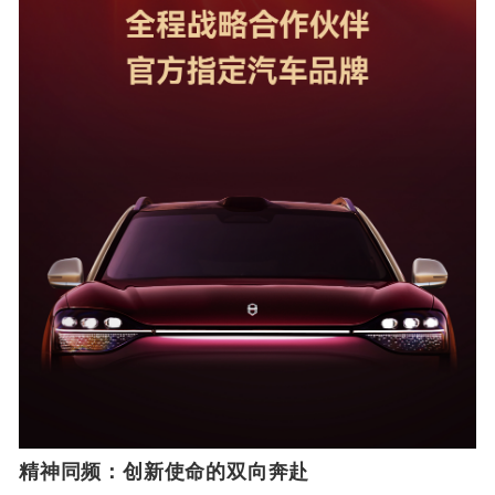
精神同频：创新使命的双向奔赴