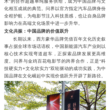
术”的合作超越单纯服务供给，成为中国品牌与文
化相互成就的典范。问界以官方指定汽车品牌身份
全程护航，为电影节注入科技质感，也让自身品牌
影响力在高端文化场景中进一步升华。
文化共振：中国品牌的价值跃升
长期以来，西方豪华品牌凭借百年文化历史叙
事占据全球市场话语权，中国新能源汽车产业则以
核心技术实现弯道超车，正探索品牌发展更高维
度。问界与金鸡百花电影节的跨界合作，正是“科
技硬实力+文化软实力”双轮驱动的成功实践，为中
国品牌在文化崛起中实现价值跃升开辟了新路径。