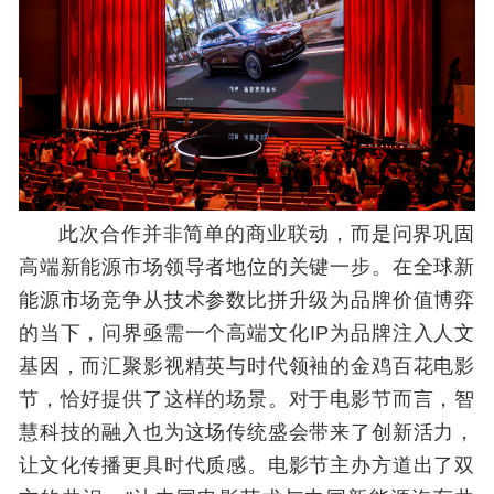
此次合作并非简单的商业联动，而是问界巩固
高端新能源市场领导者地位的关键一步。在全球新
能源市场竞争从技术参数比拼升级为品牌价值博弈
的当下，问界亟需一个高端文化IP为品牌注入人文
基因，而汇聚影视精英与时代领袖的金鸡百花电影
节，恰好提供了这样的场景。对于电影节而言，智
慧科技的融入也为这场传统盛会带来了创新活力，
让文化传播更具时代质感。电影节主办方道出了双